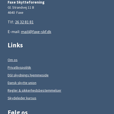
Faxe Skytteforening
Gl. Strandvej 11 B
4640 Faxe
Tlf.:
26 32 81 81
E-mail:
mail@faxe-skf.dk
Links
Om os
Privatlivspolitik
DGI skydnings hjemmeside
Dansk skytte union
Regler & sikkerhedsbestemmelser
Skydeleder kursus
Følg os