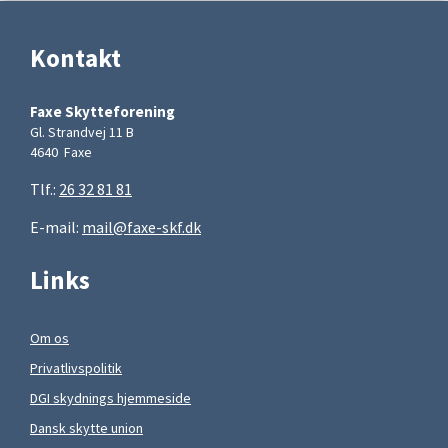
Kontakt
Faxe Skytteforening
Gl. Strandvej 11 B
4640 Faxe
Tlf.:
26 32 81 81
E-mail:
mail@faxe-skf.dk
Links
Om os
Privatlivspolitik
DGI skydnings hjemmeside
Dansk skytte union