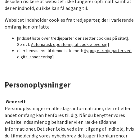
desuden risikere at websitet ikke fungerer optimalt samt at
der er indhold, du ikke kan få adgang til.
Websitet indeholder cookies fra tredjeparter, der i varierende
omfang kan omfatte:
[
Inds
æt liste over tredjeparter der sætter cookies på sitet].
Se evt.
Automatisk opdatering af cookie-oversigt
eller henvis evt. til denne liste med:
Hyppige tredjeparter ved
digital annoncering
]
Personoplysninger
Generelt
Personoplysninger er alle slags informationer, der i et eller
andet omfang kan henføres til dig. Når du benytter vores
website indsamler og behandler vi en række så
danne
informationer. Det sker f.eks. ved alm. tilgang af indhold, hvis
du tilmelder dig vores nyhedsbrev, deltager i konkurrencer